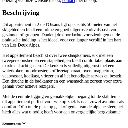
boeking via onze website maakt,
contact
met ons op.
Beschrijving
Dit appartement in 2 de l'Oisans ligt op slechts 50 meter van het
skigebied en biedt een ruime en goed uitgeruste uitvalsbasis voor
gezinnen of groepen. Dankzij de doordachte voorzieningen en de
praktische indeling is het ideaal voor een langer verblijf in het hart
van Les Deux Alpes.
Het appartement beschikt over twee slaapkamers, elk met een
tweepersoonsbed en een stapelbed, en biedt comfortabel plaats aan
maximaal acht gasten. De keuken is volledig uitgerust met een
waterkoker, broodrooster, koffiezetapparaat, oven, magnetron,
vaatwasser, koelkast, vriezer en al het benodigde servies en bestek.
Een douche in de badkamer en een wasmachine zorgen voor extra
gemak voor actieve reizigers.
Met de centrale ligging en gemakkelijke toegang tot de skiliften is
dit appartement perfect voor wie op zoek is naar zowel avontuur als
comfort. Of u nu de piste op gaat of geniet van de alpiene sfeer, het
biedt alles wat u nodig heeft voor een onvergetelijke bergvakantie.
Kenmerken