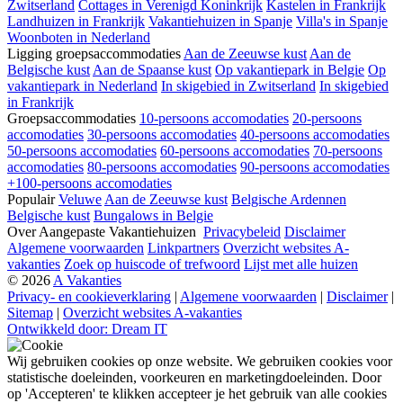
Zwitserland
Cottages in Verenigd Koninkrijk
Kastelen in Frankrijk
Landhuizen in Frankrijk
Vakantiehuizen in Spanje
Villa's in Spanje
Woonboten in Nederland
Ligging groepsaccommodaties
Aan de Zeeuwse kust
Aan de
Belgische kust
Aan de Spaanse kust
Op vakantiepark in Belgie
Op
vakantiepark in Nederland
In skigebied in Zwitserland
In skigebied
in Frankrijk
Groepsaccommodaties
10-persoons accomodaties
20-persoons
accomodaties
30-persoons accomodaties
40-persoons accomodaties
50-persoons accomodaties
60-persoons accomodaties
70-persoons
accomodaties
80-persoons accomodaties
90-persoons accomodaties
+100-persoons accomodaties
Populair
Veluwe
Aan de Zeeuwse kust
Belgische Ardennen
Belgische kust
Bungalows in Belgie
Over Aangepaste Vakantiehuizen
Privacybeleid
Disclaimer
Algemene voorwaarden
Linkpartners
Overzicht websites A-
vakanties
Zoek op huiscode of trefwoord
Lijst met alle huizen
© 2026
A Vakanties
Privacy- en cookieverklaring
|
Algemene voorwaarden
|
Disclaimer
|
Sitemap
|
Overzicht websites A-vakanties
Ontwikkeld door: Dream IT
Wij gebruiken cookies op onze website. We gebruiken cookies voor
statistische doeleinden, voorkeuren en marketingdoeleinden. Door
op 'Accepteren' te klikken accepteer je het gebruik van alle cookies