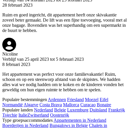
28 februari 2023
Ruim en goed ingericht, dit appartement heeft onze skivakantie
zoveel beter gemaakt. De lift was een fijne toevoeging, vooral met al
onze bagage. Bovendien was het superhandig om een supermarkt in
de buurt te hebben.
Nicoline
Verblijf van 25 april 2023 tot 5 februari 2023
8 februari 2023
Het appartement was perfect voor onze familievakantie! Ruim,
schoon en op een steenworp afstand van de skipistes. We hadden
alles wat we nodig hadden om te koken en de kinderen vonden het
geweldig om hun eigen ruimte te hebben om te spelen.
Populaire bestemmingen
Ardennen
Friesland
Moezel
Eifel
Normandië
Algarve
Costa Brava
Mallorca
Curacao
Bonaire
Populaire landen
Nederland
Belgie
Luxemburg
Duitsland
Frankrijk
Tsjechie
Italie
Zwitserland
Oostenrijk
Type groepsaccommodaties
Appartementen in Nederland
Boerderijen in Nederland
Bungalows in Belgie
Chalets in