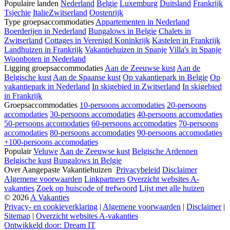
Populaire landen
Nederland
Belgie
Luxemburg
Duitsland
Frankrijk
Tsjechie
Italie
Zwitserland
Oostenrijk
Type groepsaccommodaties
Appartementen in Nederland
Boerderijen in Nederland
Bungalows in Belgie
Chalets in
Zwitserland
Cottages in Verenigd Koninkrijk
Kastelen in Frankrijk
Landhuizen in Frankrijk
Vakantiehuizen in Spanje
Villa's in Spanje
Woonboten in Nederland
Ligging groepsaccommodaties
Aan de Zeeuwse kust
Aan de
Belgische kust
Aan de Spaanse kust
Op vakantiepark in Belgie
Op
vakantiepark in Nederland
In skigebied in Zwitserland
In skigebied
in Frankrijk
Groepsaccommodaties
10-persoons accomodaties
20-persoons
accomodaties
30-persoons accomodaties
40-persoons accomodaties
50-persoons accomodaties
60-persoons accomodaties
70-persoons
accomodaties
80-persoons accomodaties
90-persoons accomodaties
+100-persoons accomodaties
Populair
Veluwe
Aan de Zeeuwse kust
Belgische Ardennen
Belgische kust
Bungalows in Belgie
Over Aangepaste Vakantiehuizen
Privacybeleid
Disclaimer
Algemene voorwaarden
Linkpartners
Overzicht websites A-
vakanties
Zoek op huiscode of trefwoord
Lijst met alle huizen
© 2026
A Vakanties
Privacy- en cookieverklaring
|
Algemene voorwaarden
|
Disclaimer
|
Sitemap
|
Overzicht websites A-vakanties
Ontwikkeld door: Dream IT