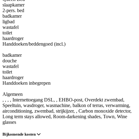
slaapkamer
2-pers. bed
badkamer
ligbad
wastafel
toilet
haardroger
Handdoeken/beddengoed (incl.)
badkamer
douche
wastafel
toilet
haardroger
Handdoeken inbegrepen
Algemeen
,
,
,
, Internettoegang DSL
,
, EHBO-post
, Overdekt zwembad
,
Speeltuin
, wasdroger
, wasmachine
, balkon of terras
, verwarming
,
airconditioning
, zwembad
, strijkijzer
,
, Carbon monoxide detector
,
Long term stays allowed
, Room-darkening shades
, Town
, Wine
glasses
Bijkomende kosten