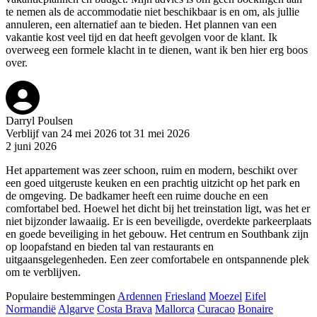
te nemen als de accommodatie niet beschikbaar is en om, als jullie
annuleren, een alternatief aan te bieden. Het plannen van een
vakantie kost veel tijd en dat heeft gevolgen voor de klant. Ik
overweeg een formele klacht in te dienen, want ik ben hier erg boos
over.
Darryl Poulsen
Verblijf van 24 mei 2026 tot 31 mei 2026
2 juni 2026
Het appartement was zeer schoon, ruim en modern, beschikt over
een goed uitgeruste keuken en een prachtig uitzicht op het park en
de omgeving. De badkamer heeft een ruime douche en een
comfortabel bed. Hoewel het dicht bij het treinstation ligt, was het er
niet bijzonder lawaaiig. Er is een beveiligde, overdekte parkeerplaats
en goede beveiliging in het gebouw. Het centrum en Southbank zijn
op loopafstand en bieden tal van restaurants en
uitgaansgelegenheden. Een zeer comfortabele en ontspannende plek
om te verblijven.
Populaire bestemmingen
Ardennen
Friesland
Moezel
Eifel
Normandië
Algarve
Costa Brava
Mallorca
Curacao
Bonaire