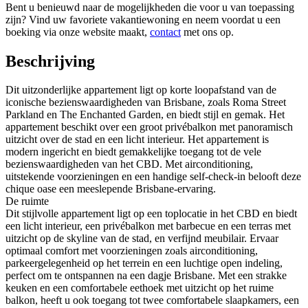
Bent u benieuwd naar de mogelijkheden die voor u van toepassing
zijn? Vind uw favoriete vakantiewoning en neem voordat u een
boeking via onze website maakt,
contact
met ons op.
Beschrijving
Dit uitzonderlijke appartement ligt op korte loopafstand van de
iconische bezienswaardigheden van Brisbane, zoals Roma Street
Parkland en The Enchanted Garden, en biedt stijl en gemak. Het
appartement beschikt over een groot privébalkon met panoramisch
uitzicht over de stad en een licht interieur. Het appartement is
modern ingericht en biedt gemakkelijke toegang tot de vele
bezienswaardigheden van het CBD. Met airconditioning,
uitstekende voorzieningen en een handige self-check-in belooft deze
chique oase een meeslepende Brisbane-ervaring.
De ruimte
Dit stijlvolle appartement ligt op een toplocatie in het CBD en biedt
een licht interieur, een privébalkon met barbecue en een terras met
uitzicht op de skyline van de stad, en verfijnd meubilair. Ervaar
optimaal comfort met voorzieningen zoals airconditioning,
parkeergelegenheid op het terrein en een luchtige open indeling,
perfect om te ontspannen na een dagje Brisbane. Met een strakke
keuken en een comfortabele eethoek met uitzicht op het ruime
balkon, heeft u ook toegang tot twee comfortabele slaapkamers, een